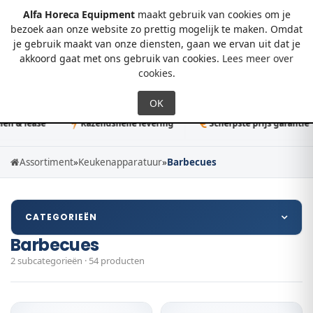
Alfa Horeca Equipment
maakt gebruik van cookies om je
bezoek aan onze website zo prettig mogelijk te maken. Omdat
je gebruik maakt van onze diensten, gaan we ervan uit dat je
0
akkoord gaat met ons gebruik van cookies.
Lees meer over
cookies
.
n & lease
Razendsnelle levering
Scherpste prijs garantie
Assortiment
»
Keukenapparatuur
»
Barbecues
CATEGORIEËN
Barbecues
2 subcategorieën · 54 producten