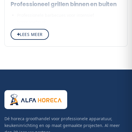
Professioneel grillen binnen en buiten
Professionele barbecues voor intensief
horecagebruik
Uitgebreid assortiment barbecue toebehoren
LEES MEER
Robuuste uitvoeringen bestand tegen hoge
temperaturen
Grote grilloppervlakken voor veel gasten tegelijk
Maak indruk op uw gasten en stel uw grillstation
samen met onze professionele barbecues.
Dé horeca groothandel voor professionele apparatuur,
keukeninrichting en op maat gemaakte projecten. Al meer