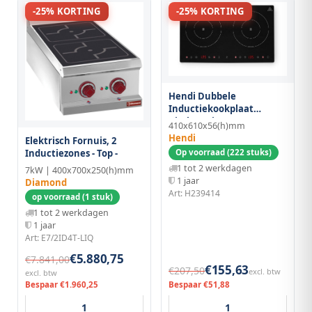
-25% KORTING
-25% KORTING
Hendi Dubbele
Inductiekookplaat
Kitchen Line
410x610x56(h)mm
Hendi
Elektrisch Fornuis, 2
Op voorraad (222 stuks)
Inductiezones - Top -
1 tot 2 werkdagen
7kW | 400x700x250(h)mm
1 jaar
Diamond
Art: H239414
op voorraad (1 stuk)
1 tot 2 werkdagen
1 jaar
Art: E7/2ID4T-LIQ
€5.880,75
€7.841,00
€155,63
€207,50
excl. btw
excl. btw
Bespaar €1.960,25
Bespaar €51,88