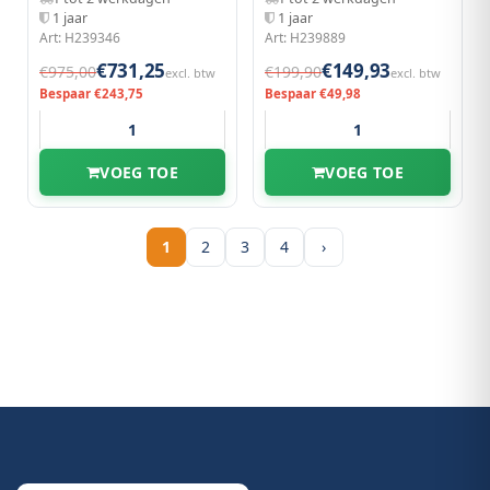
1 jaar
1 jaar
Art: H239346
Art: H239889
€731,25
€149,93
€975,00
€199,90
excl. btw
excl. btw
Bespaar €243,75
Bespaar €49,98
VOEG TOE
VOEG TOE
1
2
3
4
›