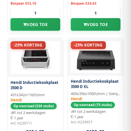
Bespaar €53,10
Bespaar €24,63
VOEG TOE
VOEG TOE
-25% KORTING
-25% KORTING
Hendi Inductiekookplaat
Hendi Inductiekookplaat
3500 D XL
3500 D
400x356x100(h)mm | Gietijzer/Glas
431x342x116(h)mm
Hendi
Hendi
Op voorraad (75 stuks)
Op voorraad (539 stuks)
1 tot 2 werkdagen
1 tot 2 werkdagen
1 jaar
1 jaar
Art: H239957
Art: H239711