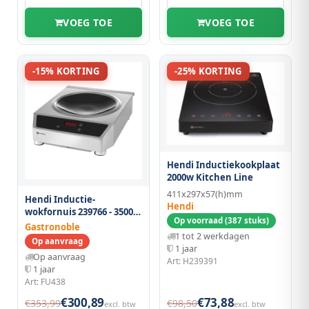
VOEG TOE
VOEG TOE
-15% KORTING
-25% KORTING
Hendi Inductiekookplaat
2000w Kitchen Line
411x297x57(h)mm
Hendi Inductie-
Hendi
wokfornuis 239766 - 3500w
Op voorraad (387 stuks)
Voor Fu439
Gastronoble
1 tot 2 werkdagen
Op aanvraag
1 jaar
Op aanvraag
Art: H239391
1 jaar
Art: FU438
€300,89
€73,88
€353,99
€98,50
excl. btw
excl. btw