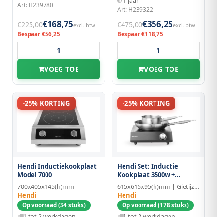
1 jaar
Art: H239780
Art: H239322
€168,75
€356,25
€225,00
€475,00
excl. btw
excl. btw
Bespaar €56,25
Bespaar €118,75
VOEG TOE
VOEG TOE
-25% KORTING
-25% KORTING
Hendi Inductiekookplaat
Hendi Set: Inductie
Model 7000
Kookplaat 3500w +
Steelpan + Koekenpan
700x405x145(h)mm
615x615x95(h)mm | Gietijzer/Glas
Hendi
Hendi
Op voorraad (34 stuks)
Op voorraad (178 stuks)
1 tot 2 werkdagen
1 tot 2 werkdagen