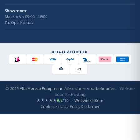
Showroom:
Ma t/m Vr: 09:00 - 18:00
Za: Op afspraak
BETAALMETHODEN
AMERICAN
Klarna.
EXPRESS
Bancontact
in3
© 2026
Alfa Horeca Equipment
. Alle rechten voorbehouden.
Website
door
TasHosting
9.7
/10 — WebwinkelKeur
★★★★★
Cookies
Privacy Policy
Disclaimer