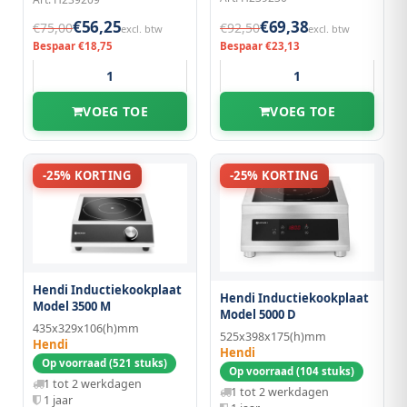
€56,25
€69,38
€75,00
€92,50
excl. btw
excl. btw
Bespaar €18,75
Bespaar €23,13
VOEG TOE
VOEG TOE
-25% KORTING
-25% KORTING
Hendi Inductiekookplaat
Hendi Inductiekookplaat
Model 3500 M
Model 5000 D
435x329x106(h)mm
525x398x175(h)mm
Hendi
Hendi
Op voorraad (521 stuks)
Op voorraad (104 stuks)
1 tot 2 werkdagen
1 tot 2 werkdagen
1 jaar