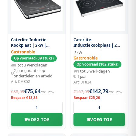
Caterlite Inductie
Caterlite
Kookplaat | 2kw |
Inductiekookplaat | 2
295x370x45(h)mm
Kookpunten | 60°c/240°c
Gastronoble
.3kW
| 3kw (230v) |
Gastronoble
Op voorraad (39 stuks)
Touchbediening |
Op voorraad (102 stuks)
1 tot 3 werkdagen
608x370x56(h)mm
2 jaar garantie op
1 tot 3 werkdagen
onderdelen en arbeid
1 jaar
Art: CM352
Art: DF824
€75,64
€142,79
€88,99
€167,99
excl. btw
excl. btw
Bespaar €13,35
Bespaar €25,20
VOEG TOE
VOEG TOE