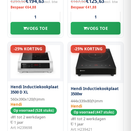
€194,63
€125,63
€259,50
€167,50
excl. btw
excl. btw
Bespaar €64,88
Bespaar €41,88
VOEG TOE
VOEG TOE
-25% KORTING
-25% KORTING
Hendi Inductiekookplaat
Hendi Inductiekookplaat
3500 D XL
3500w
560x390x120(h)mm
444x339x80(h)mm
Hendi
Hendi
Op voorraad (528 stuks)
Op voorraad (447 stuks)
1 tot 2 werkdagen
1 tot 2 werkdagen
1 jaar
1 jaar
Art: H239698
Art: H239421