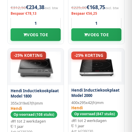
€234,38
€168,75
€312,50
€225,00
excl. btw
excl. btw
Bespaar €78,13
Bespaar €56,25
VOEG TOE
VOEG TOE
-25% KORTING
-25% KORTING
Hendi Inductiekookplaat
Hendi Inductiekookplaat
Model 2000
Model 1800
400x295x42(h)mm
355x319x67(h)mm
Hendi
Hendi
Op voorraad (847 stuks)
Op voorraad (108 stuks)
1 tot 2 werkdagen
1 tot 2 werkdagen
1 jaar
1 jaar
Art: H239230
Art: H239209