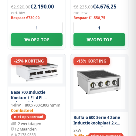
€2.190,00
€4.676,25
€2.920,00
€6.235,00
excl. btw
excl. btw
Bespaar €730,00
Bespaar €1.558,75
VOEG TOE
VOEG TOE
-25% KORTING
-15% KORTING
Base 700 Inductie
Kookunit El. 4 Pl.
Tafelmodel
14kW | 800x700x300(h)mm
Combisteel
niet op voorraad
Buffalo 600 Serie 4 Zone
Inductiekookplaat 2 x
1-2 werkdagen
3kw. Let Op: Alleen
12 Maanden
3kW
Aanrechtmodel.
Art: 7178.0335