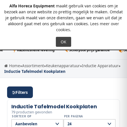
Alfa Horeca Equipment
maakt gebruik van cookies om je
bezoek aan onze website zo prettig mogelijk te maken. Omdat
je gebruik maakt van onze diensten, gaan we ervan uit dat je
0
akkoord gaat met ons gebruik van cookies.
Lees meer over
cookies
.
Razendsnelle levering
Scherpste prijs garantie
50K+ dir
Home
»
Assortiment
»
Keukenapparatuur
»
Inductie Apparatuur
»
Inductie Tafelmodel Kookplaten
Filters
Inductie Tafelmodel Kookplaten
79 producten gevonden
SORTEER OP
PER PAGINA