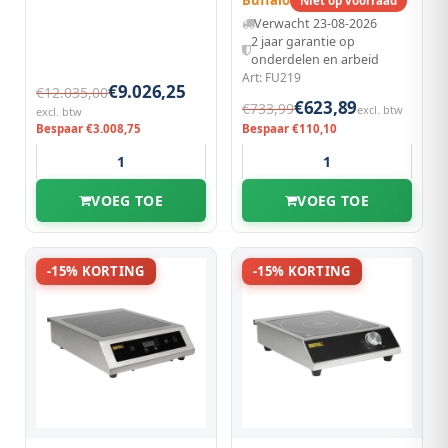
Buffalo
Niet op voorraad
Onderkast Wordt Apart
Verwacht 23-08-2026
Verkocht.
2 jaar garantie op
onderdelen en arbeid
Art: FU219
€9.026,25
€12.035,00
€623,89
€733,99
excl. btw
excl. btw
Bespaar €3.008,75
Bespaar €110,10
VOEG TOE
VOEG TOE
-15% KORTING
-15% KORTING