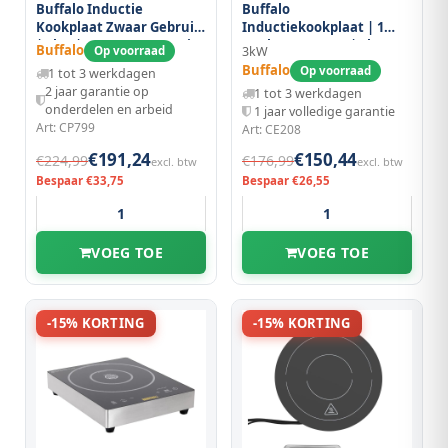
Buffalo Inductie
Buffalo
Kookplaat Zwaar Gebruik
Inductiekookplaat | 1
| 3kw | Met Pan Detectie
Kookpunt (ø280) | 3kw
Buffalo
Op voorraad
3kW
| 390x490x120(h)mm
(230v) |
Buffalo
Op voorraad
1 tot 3 werkdagen
330x430x100(h)mm
2 jaar garantie op
1 tot 3 werkdagen
onderdelen en arbeid
1 jaar volledige garantie
Art: CP799
Art: CE208
€191,24
€150,44
€224,99
€176,99
excl. btw
excl. btw
Bespaar €33,75
Bespaar €26,55
VOEG TOE
VOEG TOE
-15% KORTING
-15% KORTING