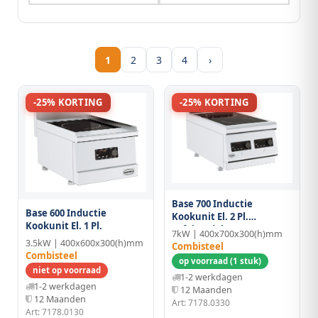
1
2
3
4
›
-25% KORTING
-25% KORTING
Base 700 Inductie
Base 600 Inductie
Kookunit El. 2 Pl.
Kookunit El. 1 Pl.
Tafelmodel
7kW | 400x700x300(h)mm
3.5kW | 400x600x300(h)mm
Combisteel
Combisteel
op voorraad (1 stuk)
niet op voorraad
1-2 werkdagen
1-2 werkdagen
12 Maanden
12 Maanden
Art: 7178.0330
Art: 7178.0130