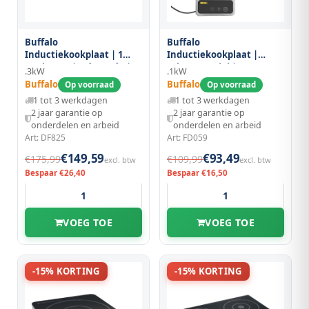
Buffalo
Buffalo
Inductiekookplaat | 1
Inductiekookplaat |
Kookpunt | 60°c/240°c |
Inbouwmodel | 1
.3kW
.1kW
3kw (230v) |
Kookpunt | 1kw (230v) |
Buffalo
Buffalo
Op voorraad
Op voorraad
Touchbediening |
ø245x68(h)mm
1 tot 3 werkdagen
1 tot 3 werkdagen
338x418x84(h)mm
2 jaar garantie op
2 jaar garantie op
onderdelen en arbeid
onderdelen en arbeid
Art: DF825
Art: FD059
€149,59
€93,49
€175,99
€109,99
excl. btw
excl. btw
Bespaar €26,40
Bespaar €16,50
VOEG TOE
VOEG TOE
-15% KORTING
-15% KORTING