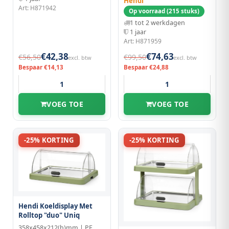
Hendi
Art: H871942
Op voorraad (215 stuks)
1 tot 2 werkdagen
1 jaar
Art: H871959
€42,38
€74,63
€56,50
€99,50
excl. btw
excl. btw
Bespaar €14,13
Bespaar €24,88
VOEG TOE
VOEG TOE
-25% KORTING
-25% KORTING
Hendi Koeldisplay Met
Rolltop "duo" Uniq
358x458x212(h)mm | PE