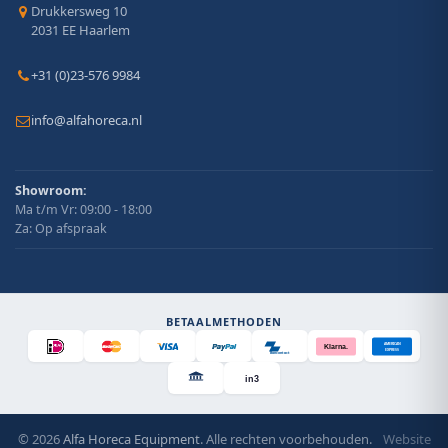
Drukkersweg 10
2031 EE Haarlem
+31 (0)23-576 9984
info@alfahoreca.nl
Showroom:
Ma t/m Vr: 09:00 - 18:00
Za: Op afspraak
BETAALMETHODEN
AMERICAN
Klarna.
EXPRESS
Bancontact
in3
© 2026
Alfa Horeca Equipment
. Alle rechten voorbehouden.
Website