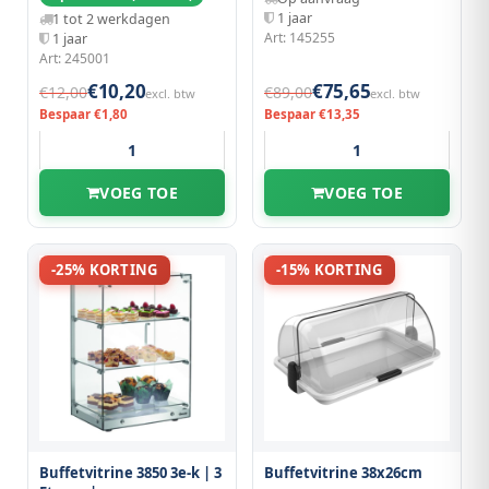
1 jaar
1 tot 2 werkdagen
Art: 145255
1 jaar
Art: 245001
€10,20
€75,65
€12,00
€89,00
excl. btw
excl. btw
Bespaar €1,80
Bespaar €13,35
VOEG TOE
VOEG TOE
-25% KORTING
-15% KORTING
Buffetvitrine 3850 3e-k | 3
Buffetvitrine 38x26cm