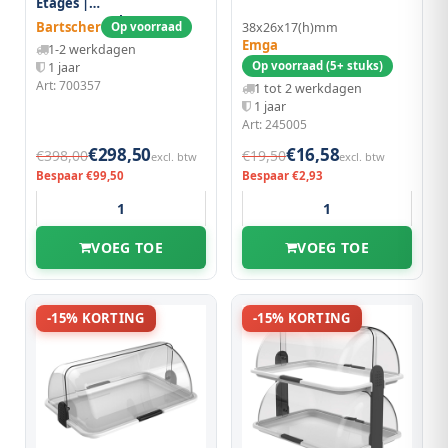
Etages |
405x335x620(h)mm
Bartscher
Op voorraad
38x26x17(h)mm
Emga
1-2 werkdagen
Op voorraad (5+ stuks)
1 jaar
Art: 700357
1 tot 2 werkdagen
1 jaar
Art: 245005
€298,50
€16,58
€398,00
€19,50
excl. btw
excl. btw
Bespaar €99,50
Bespaar €2,93
VOEG TOE
VOEG TOE
-15% KORTING
-15% KORTING