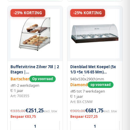
-25% KORTING
-25% KORTING
Buffetvitrine Zilver 70l | 2
Dienblad Met Koepel (5x
Etages |
1/3 +5x 1/6 65 Mm)
360x600x515(h)mm
"wengé"
Bartscher
Op voorraad
940x530x290(h)mm
Diamond
op voorraad
1-2 werkdagen
1 jaar
5 tot 7 werkdagen
Art: 700355
1 jaar
Art: BX-CSNW
€251,25
€681,75
€335,00
€909,00
excl. btw
excl. btw
Bespaar €83,75
Bespaar €227,25