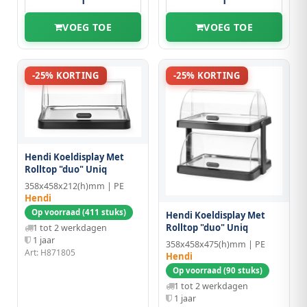
VOEG TOE
VOEG TOE
-25% KORTING
-25% KORTING
Hendi Koeldisplay Met
Rolltop "duo" Uniq
358x458x212(h)mm | PE
Hendi
Op voorraad (411 stuks)
Hendi Koeldisplay Met
Rolltop "duo" Uniq
1 tot 2 werkdagen
1 jaar
358x458x475(h)mm | PE
Art: H871805
Hendi
Op voorraad (90 stuks)
1 tot 2 werkdagen
1 jaar