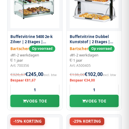
Buffetvitrine 5400 2e-k
Buffetvitrine Dubbel
Zilver | 2 Etages |
Kunststof | 2 Etages |
550x375x370(h)mm
470x315x415(h)mm
Bartscher
Bartscher
Op voorraad
Op voorraad
1-2 werkdagen
1-2 werkdagen
1 jaar
1 jaar
Art: 700356
Art: A500405
€245,00
€102,00
€326,67
€136,00
excl. btw
excl. btw
Bespaar €81,67
Bespaar €34,00
VOEG TOE
VOEG TOE
-15% KORTING
-25% KORTING