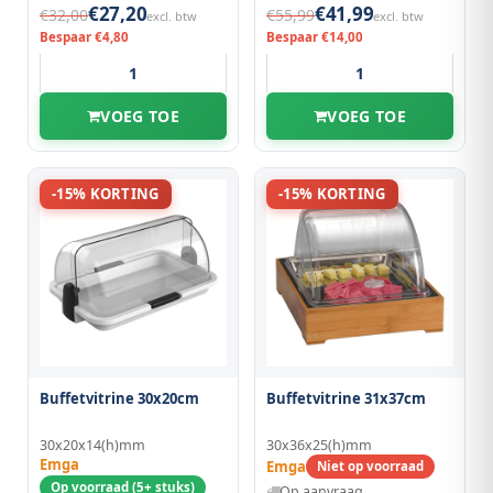
€27,20
€41,99
€32,00
€55,99
excl. btw
excl. btw
Bespaar €4,80
Bespaar €14,00
VOEG TOE
VOEG TOE
-15% KORTING
-15% KORTING
Buffetvitrine 30x20cm
Buffetvitrine 31x37cm
30x20x14(h)mm
30x36x25(h)mm
Emga
Emga
Niet op voorraad
Op voorraad (5+ stuks)
Op aanvraag