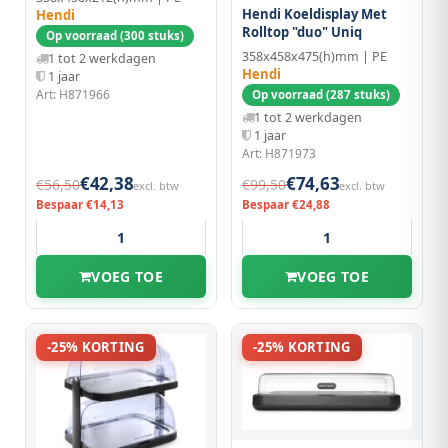
Hendi Koeldisplay Met
Hendi
Rolltop "duo" Uniq
Op voorraad (300 stuks)
358x458x475(h)mm | PE
1 tot 2 werkdagen
Hendi
1 jaar
Art: H871966
Op voorraad (287 stuks)
1 tot 2 werkdagen
1 jaar
Art: H871973
€42,38
€74,63
€56,50
€99,50
excl. btw
excl. btw
Bespaar €14,13
Bespaar €24,88
VOEG TOE
VOEG TOE
-25% KORTING
-25% KORTING