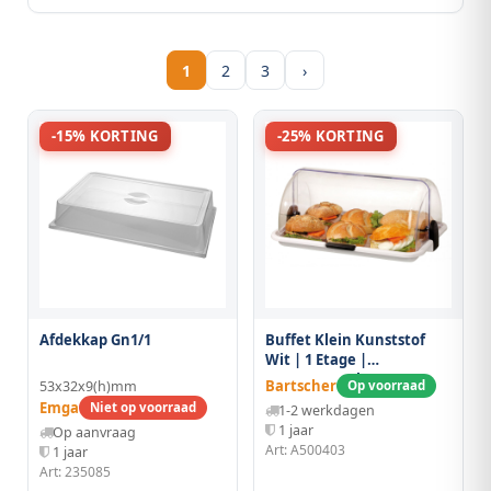
1
2
3
›
-15% KORTING
-25% KORTING
Afdekkap Gn1/1
Buffet Klein Kunststof
Wit | 1 Etage |
390x260x170(h)mm
Bartscher
53x32x9(h)mm
Op voorraad
Emga
Niet op voorraad
1-2 werkdagen
1 jaar
Op aanvraag
Art: A500403
1 jaar
Art: 235085