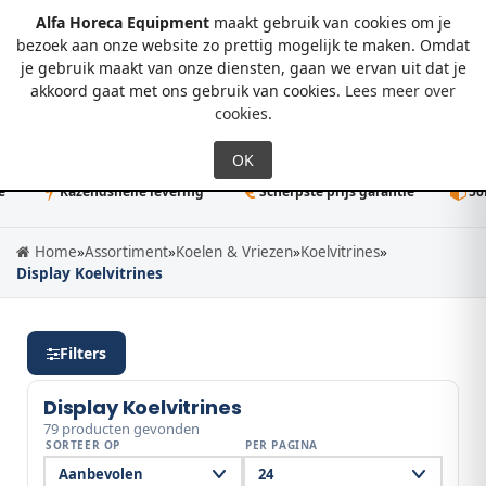
Alfa Horeca Equipment
maakt gebruik van cookies om je
bezoek aan onze website zo prettig mogelijk te maken. Omdat
je gebruik maakt van onze diensten, gaan we ervan uit dat je
0
akkoord gaat met ons gebruik van cookies.
Lees meer over
cookies
.
Razendsnelle levering
Scherpste prijs garantie
50K+ direc
Home
»
Assortiment
»
Koelen & Vriezen
»
Koelvitrines
»
Display Koelvitrines
Filters
Display Koelvitrines
79 producten gevonden
SORTEER OP
PER PAGINA