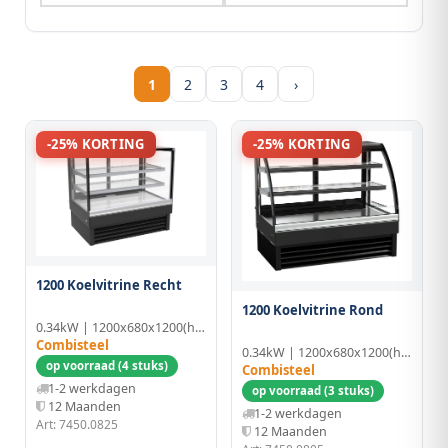
1
2
3
4
›
-25% KORTING
-25% KORTING
1200 Koelvitrine Recht
1200 Koelvitrine Rond
0.34kW | 1200x680x1200(h)mm
Combisteel
0.34kW | 1200x680x1200(h)mm
op voorraad (4 stuks)
Combisteel
1-2 werkdagen
op voorraad (3 stuks)
12 Maanden
1-2 werkdagen
Art: 7450.0825
12 Maanden