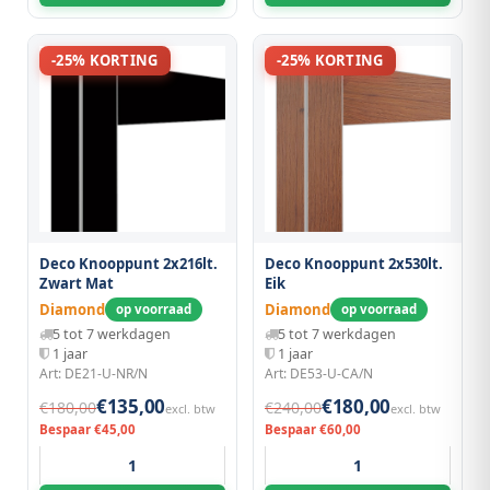
-25% KORTING
-25% KORTING
Deco Knooppunt 2x216lt.
Deco Knooppunt 2x530lt.
Zwart Mat
Eik
Diamond
Diamond
op voorraad
op voorraad
5 tot 7 werkdagen
5 tot 7 werkdagen
1 jaar
1 jaar
Art: DE21-U-NR/N
Art: DE53-U-CA/N
€135,00
€180,00
€180,00
€240,00
excl. btw
excl. btw
Bespaar €45,00
Bespaar €60,00