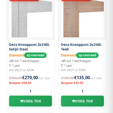
Deco Knooppunt 2x216lt.
Deco Knooppunt 2x216lt.
Satijn Staal
Teak
Diamond
Diamond
op voorraad
op voorraad
5 tot 7 werkdagen
5 tot 7 werkdagen
1 jaar
1 jaar
Art: DE21-U-AS/N
Art: DE21-U-TK/N
€270,00
€135,00
€360,00
€180,00
excl. btw
excl. btw
Bespaar €90,00
Bespaar €45,00
VOEG TOE
VOEG TOE