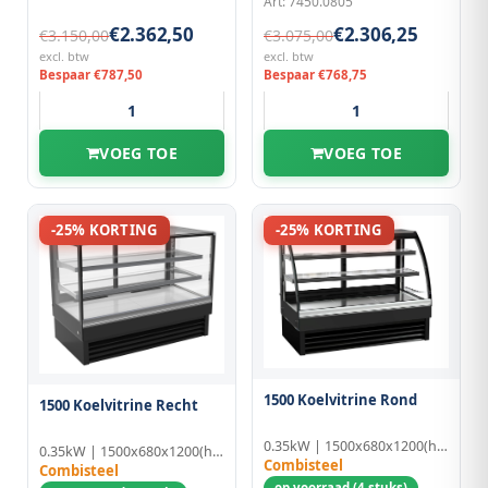
Art: 7450.0805
€2.362,50
€2.306,25
€3.150,00
€3.075,00
excl. btw
excl. btw
Bespaar €787,50
Bespaar €768,75
VOEG TOE
VOEG TOE
-25% KORTING
-25% KORTING
1500 Koelvitrine Rond
1500 Koelvitrine Recht
0.35kW | 1500x680x1200(h)mm
0.35kW | 1500x680x1200(h)mm
Combisteel
Combisteel
op voorraad (4 stuks)