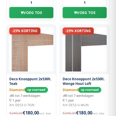
VOEG TOE
VOEG TOE
-25% KORTING
-25% KORTING
Deco Knooppunt 2x530lt.
Deco Knooppunt 2x530lt.
Teak
Wenge Hout Loft
Diamond
Diamond
op voorraad
op voorraad
5 tot 7 werkdagen
5 tot 7 werkdagen
1 jaar
1 jaar
Art: DE53-U-TK/N
Art: DE53-U-WL/N
€180,00
€180,00
€240,00
€240,00
excl. btw
excl. btw