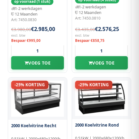
op voorraad (1 stuk)
1-2 werkdagen
1-2 werkdagen
12 Maanden
12 Maanden
Art: 7450.0810
Art: 7450.0830
€2.985,00
€2.576,25
€3.980,00
€3.435,00
excl. btw
excl. btw
Bespaar €995,00
Bespaar €858,75
VOEG TOE
VOEG TOE
-25% KORTING
-25% KORTING
2000 Koelvitrine Rond
2000 Koelvitrine Recht
0.51kW | 2000x680x1200(h)mm
0.51kW | 2000x680x1200(h)mm