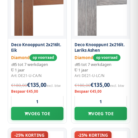
Deco Knooppunt 2x216lt.
Deco Knooppunt 2x216lt.
Eik
Lariks Ashen
Diamond
Diamond
op voorraad
op voorraad
5 tot 7 werkdagen
5 tot 7 werkdagen
1 jaar
1 jaar
Art: DE21-U-CA/N
Art: DE21-U-LC/N
€135,00
€135,00
€180,00
€180,00
excl. btw
excl. btw
Bespaar €45,00
Bespaar €45,00
VOEG TOE
VOEG TOE
-25% KORTING
-25% KORTING