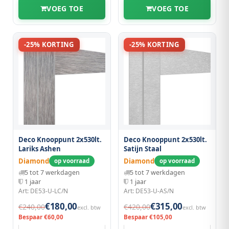
VOEG TOE
VOEG TOE
-25% KORTING
-25% KORTING
Deco Knooppunt 2x530lt.
Deco Knooppunt 2x530lt.
Lariks Ashen
Satijn Staal
Diamond
Diamond
op voorraad
op voorraad
5 tot 7 werkdagen
5 tot 7 werkdagen
1 jaar
1 jaar
Art: DE53-U-LC/N
Art: DE53-U-AS/N
€180,00
€315,00
€240,00
€420,00
excl. btw
excl. btw
Bespaar €60,00
Bespaar €105,00