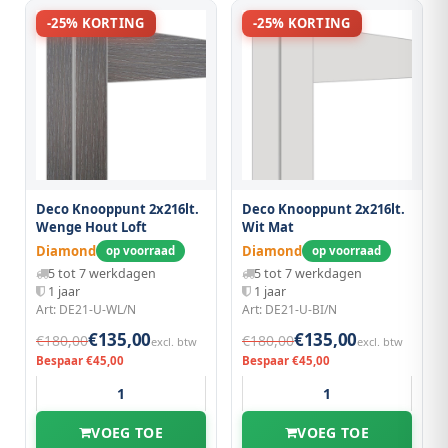
-25% KORTING
-25% KORTING
Deco Knooppunt 2x216lt.
Deco Knooppunt 2x216lt.
Wenge Hout Loft
Wit Mat
Diamond
Diamond
op voorraad
op voorraad
5 tot 7 werkdagen
5 tot 7 werkdagen
1 jaar
1 jaar
Art: DE21-U-WL/N
Art: DE21-U-BI/N
€135,00
€135,00
€180,00
€180,00
excl. btw
excl. btw
Bespaar €45,00
Bespaar €45,00
VOEG TOE
VOEG TOE