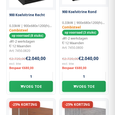
900 Koelvitrine Rond
900 Koelvitrine Recht
0.33kW | 900x680x1200(h)mm
0.33kW | 900x680x1200(h)mm
Combisteel
Combisteel
op voorraad (3 stuks)
op voorraad (8 stuks)
1-2 werkdagen
1-2 werkdagen
12 Maanden
12 Maanden
Art: 7450.0800
Art: 7450.0820
€2.040,00
€2.040,00
€2.720,00
€2.720,00
excl. btw
excl. btw
Bespaar €680,00
Bespaar €680,00
VOEG TOE
VOEG TOE
-25% KORTING
-25% KORTING