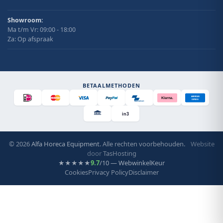
Showroom:
Ma t/m Vr: 09:00 - 18:00
Za: Op afspraak
BETAALMETHODEN
AMERICAN
Klarna.
EXPRESS
Bancontact
in3
© 2026
Alfa Horeca Equipment
. Alle rechten voorbehouden.
Website
door
TasHosting
9.7
/10 — WebwinkelKeur
★★★★★
Cookies
Privacy Policy
Disclaimer