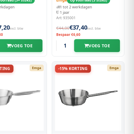
Emga
oorraad (5+ stuks)
Op voorraad (3 stuks)
erkdagen
1 tot 2 werkdagen
1 jaar
Art: 935001
7,20
€37,40
€44,00
excl. btw
excl. btw
80
Bespaar €6,60
VOEG TOE
VOEG TOE
Emga
Emga
RTING
-15% KORTING