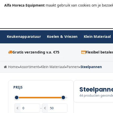
+31 (0)23-576 9984
info@alfahoreca.nl
Ma-Vr 09:00
Alfa Horeca Equipment
maakt gebruik van cookies om je bezoek
Keukenapparatuur
Koelen & Vriezen
Klein Materiaal
Gratis verzending v.a. €75
Flexibel betale
Home
»
Assortiment
»
Klein Materiaal
»
Pannen
»
Steelpannen
PRIJS
Steelpann
44 producten gevond
€
–
€