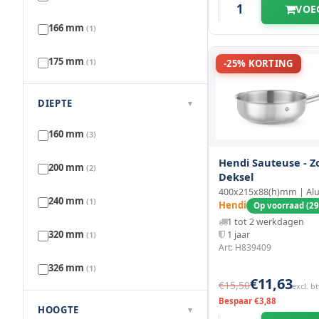
VOE
166 mm
(1)
175 mm
(1)
-25% KORTING
178 mm
(2)
DIEPTE
▾
198 mm
(1)
160 mm
(3)
200 mm
Hendi Sauteuse - Z
(3)
200 mm
(2)
Deksel
400x215x88(h)mm | Al
215 mm
(1)
240 mm
(1)
Hendi
Op voorraad (29
1 tot 2 werkdagen
216 mm
(1)
320 mm
1 jaar
(1)
Art: H839409
218 mm
(1)
326 mm
(1)
€11,63
€15,50
excl. b
240 mm
(1)
335 mm
Bespaar €3,88
(1)
HOOGTE
▾