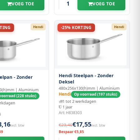
VOEG TOE
VOEG TOE
Hendi
Hendi
RTING
-25% KORTING
Hendi Steelpan - Zonder
elpan - Zonder
Deksel
480x256x130(h)mm | Aluminium
0(h)mm | Aluminium
Hendi
Op voorraad (197 stuks)
voorraad (228 stuks)
1 tot 2 werkdagen
erkdagen
1 jaar
Art: H838303
4
3,16
€17,55
€23,40
excl. btw
excl. btw
39
Bespaar €5,85