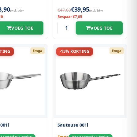
8,90
€39,95
€47,00
excl. btw
excl. btw
10
Bespaar €7,05
VOEG TOE
VOEG TOE
Emga
Emga
RTING
-15% KORTING
001l
Sauteuse 001l