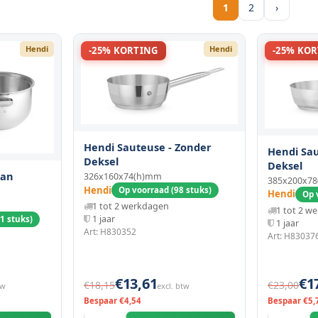
1
2
›
Hendi
Hendi
-25% KORTING
-25% KO
Hendi Sauteuse - Zonder
Hendi Sau
Deksel
Deksel
Pan
326x160x74(h)mm
385x200x7
Hendi
Op voorraad (98 stuks)
Hendi
Op 
1 tot 2 werkdagen
1 tot 2 w
1 jaar
1 stuks)
1 jaar
Art: H830352
Art: H83037
€13,61
€1
€18,15
€23,00
tw
excl. btw
Bespaar €4,54
Bespaar €5,