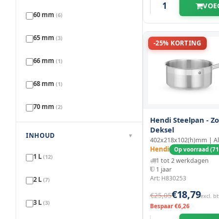
VOE
256 mm
(1)
340 mm
(1)
60 mm
(6)
342 mm
(2)
65 mm
(3)
-25% KORTING
346 mm
(1)
66 mm
(1)
362 mm
(1)
68 mm
(1)
385 mm
(1)
70 mm
(2)
Hendi Steelpan - Z
400 mm
(1)
Deksel
71 mm
(1)
INHOUD
▾
402x218x102(h)mm | A
402 mm
Hendi
(2)
Op voorraad (71
74 mm
(1)
1 L
(12)
1 tot 2 werkdagen
1 jaar
480 mm
(1)
75 mm
(5)
Art: H830253
2 L
(7)
€18,79
€25,05
excl. b
76 mm
(1)
3 L
(3)
Bespaar €6,26