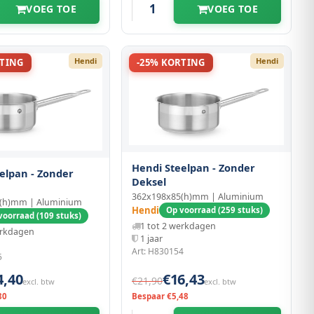
VOEG TOE
VOEG TOE
Hendi
Hendi
RTING
-25% KORTING
Hendi Steelpan - Zonder
elpan - Zonder
Deksel
362x198x85(h)mm | Aluminium
(h)mm | Aluminium
Hendi
Op voorraad (259 stuks)
voorraad (109 stuks)
1 tot 2 werkdagen
erkdagen
1 jaar
Art: H830154
5
4,40
€16,43
€21,90
excl. btw
excl. btw
80
Bespaar €5,48