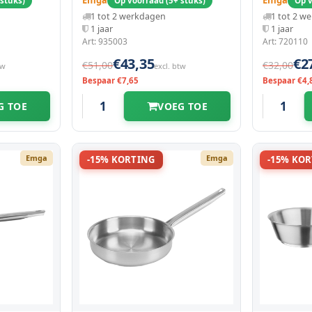
Emga
Emga
 stuks)
Op voorraad (5+ stuks)
Op v
1 tot 2 werkdagen
1 tot 2 w
1 jaar
1 jaar
Art: 935003
Art: 720110
€43,35
€2
€51,00
€32,00
tw
excl. btw
Bespaar €7,65
Bespaar €4,
G TOE
VOEG TOE
Emga
Emga
-15% KORTING
-15% KO