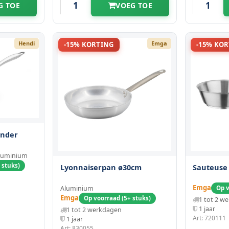
G TOE
VOEG TOE
Hendi
Emga
-15% KORTING
-15% KO
onder
luminium
 stuks)
Lyonnaiserpan ø30cm
Sauteuse 
Emga
Aluminium
Op v
Emga
Op voorraad (5+ stuks)
1 tot 2 w
1 jaar
1 tot 2 werkdagen
Art: 720111
1 jaar
Art: 830055