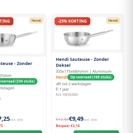
Hendi
Hendi
RTING
-25% KORTING
Hendi Sauteuse - Zonder
teuse - Zonder
Deksel
335x175x68(h)mm | Aluminium
8(h)mm
Hendi
Op voorraad (168 stuks)
voorraad (330 stuks)
1 tot 2 werkdagen
erkdagen
1 jaar
Art: H839300
6
7,25
€9,49
€12,65
excl. btw
excl. btw
75
Bespaar €3,16