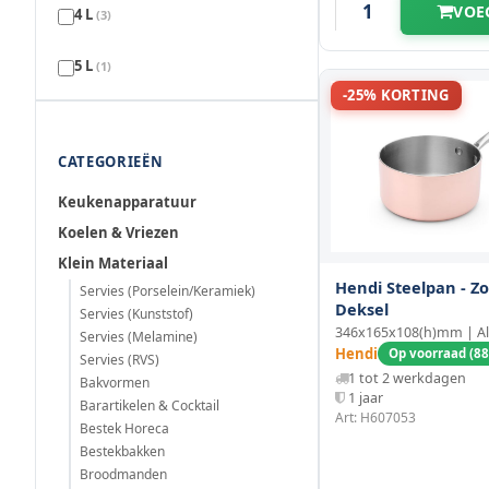
78 mm
(1)
VOE
4 L
(3)
85 mm
(2)
5 L
(1)
-25% KORTING
86 mm
(1)
7 L
(1)
88 mm
CATEGORIEËN
(2)
8 L
(1)
Keukenapparatuur
90 mm
(2)
Koelen & Vriezen
96 mm
Klein Materiaal
(1)
Hendi Steelpan - Z
Servies (Porselein/Keramiek)
Deksel
100 mm
Servies (Kunststof)
(4)
346x165x108(h)mm | A
Servies (Melamine)
Hendi
Op voorraad (88
Servies (RVS)
102 mm
(1)
1 tot 2 werkdagen
Bakvormen
1 jaar
Barartikelen & Cocktail
108 mm
(1)
Art: H607053
Bestek Horeca
Bestekbakken
110 mm
(2)
Broodmanden