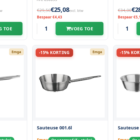
€25,08
€2
€29,50
€34,00
tw
excl. btw
Bespaar €4,43
Bespaar €5,
G TOE
VOEG TOE
Emga
Emga
-15% KORTING
-15% KO
Sauteuse 001.6l
Sauteuse 