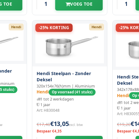
G TOE
VOEG TOE
Hendi
Hendi
-25% KORTING
-25% KO
onder
Hendi Steelpan - Zonder
Hendi Ste
Deksel
Deksel
uminium
320x154x76(h)mm | Aluminium
342x178x88
5 stuks)
Hendi
Op voorraad (41 stuks)
Hendi
Op 
1 tot 2 werkdagen
1 tot 2 w
1 jaar
1 jaar
Art: H830048
Art: H83005
€13,05
€1
€17,40
€19,20
tw
excl. btw
Bespaar €4,35
Bespaar €4,