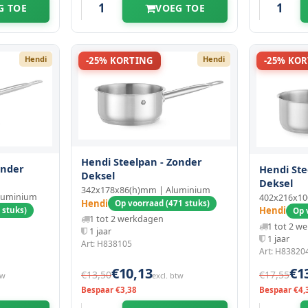
G TOE
VOEG TOE
Hendi
Hendi
-25% KORTING
-25% KO
Hendi Steelpan - Zonder
onder
Hendi Ste
Deksel
Deksel
342x178x86(h)mm | Aluminium
luminium
402x216x10
Hendi
Op voorraad (471 stuks)
Hendi
 stuks)
Op 
1 tot 2 werkdagen
1 tot 2 w
1 jaar
1 jaar
Art: H838105
Art: H83820
€10,13
€1
€13,50
€17,55
tw
excl. btw
Bespaar €3,38
Bespaar €4,