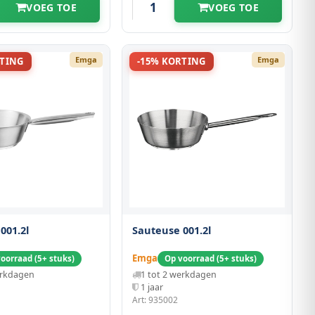
VOEG TOE
VOEG TOE
Emga
Emga
RTING
-15% KORTING
001.2l
Sauteuse 001.2l
Emga
oorraad (5+ stuks)
Op voorraad (5+ stuks)
erkdagen
1 tot 2 werkdagen
1 jaar
Art: 935002