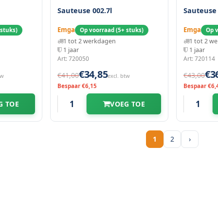
Sauteuse 002.7l
Sauteuse 
Emga
Emga
 stuks)
Op voorraad (5+ stuks)
Op v
1 tot 2 werkdagen
1 tot 2 w
1 jaar
1 jaar
Art: 720050
Art: 720114
€34,85
€3
€41,00
€43,00
tw
excl. btw
Bespaar €6,15
Bespaar €6,
G TOE
VOEG TOE
1
2
›