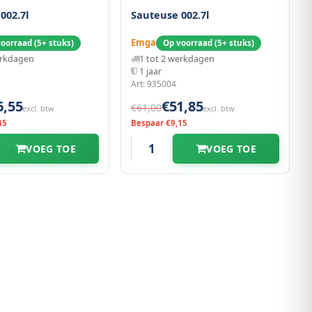
002.7l
Sauteuse 002.7l
Emga
oorraad (5+ stuks)
Op voorraad (5+ stuks)
erkdagen
1 tot 2 werkdagen
1 jaar
Art: 935004
6,55
€51,85
€61,00
excl. btw
excl. btw
45
Bespaar €9,15
VOEG TOE
VOEG TOE