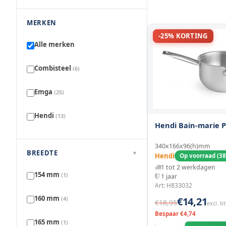
MERKEN
-25% KORTING
Alle merken
Combisteel
(6)
Emga
(25)
Hendi
(13)
Hendi Bain-marie 
340x166x96(h)mm
BREEDTE
▾
Hendi
Op voorraad (38
1 tot 2 werkdagen
154 mm
(1)
1 jaar
Art: H833032
160 mm
(4)
€14,21
€18,95
excl. b
Bespaar €4,74
165 mm
(1)