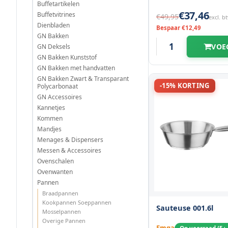
Buffetartikelen
€37,46
120 mm
Buffetvitrines
(2)
€49,95
excl. b
Dienbladen
Bespaar €12,49
GN Bakken
130 mm
(2)
VOE
GN Deksels
GN Bakken Kunststof
140 mm
(2)
GN Bakken met handvatten
GN Bakken Zwart & Transparant
-15% KORTING
Polycarbonaat
GN Accessoires
Kannetjes
Kommen
Mandjes
Menages & Dispensers
Messen & Accessoires
Ovenschalen
Ovenwanten
Pannen
Braadpannen
Kookpannen Soeppannen
Sauteuse 001.6l
Mosselpannen
Overige Pannen