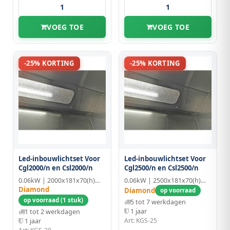
VOEG TOE
VOEG TOE
-25% KORTING
-25% KORTING
Led-inbouwlichtset Voor
Led-inbouwlichtset Voor
Cgl2000/n en Csl2000/n
Cgl2500/n en Csl2500/n
0.06kW | 2000x181x70(h)mm
0.06kW | 2500x181x70(h)mm
Diamond
Diamond
op voorraad
op voorraad (1 stuk)
5 tot 7 werkdagen
1 jaar
1 tot 2 werkdagen
Art: KGS-25
1 jaar