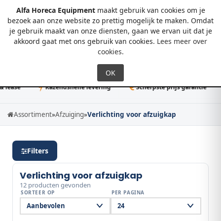
Alfa Horeca Equipment
maakt gebruik van cookies om je
bezoek aan onze website zo prettig mogelijk te maken. Omdat
je gebruik maakt van onze diensten, gaan we ervan uit dat je
0
akkoord gaat met ons gebruik van cookies.
Lees meer over
cookies
.
ase
Razendsnelle levering
Scherpste prijs garantie
5
Assortiment
»
Afzuiging
»
Verlichting voor afzuigkap
Filters
Verlichting voor afzuigkap
12 producten gevonden
SORTEER OP
PER PAGINA