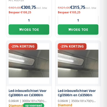
Art: KGS-20
€300,75
€315,75
€401,00
€421,00
excl. btw
excl. btw
Bespaar €100,25
Bespaar €105,25
VOEG TOE
VOEG TOE
-25% KORTING
-25% KORTING
Led-inbouwlichtset Voor
Led-inbouwlichtset Voor
Cgl3000/n en Csl3000/n
Cgl3500/n en Csl3500/n
0.06kW | 3000x181x70(h)mm
0.06kW | 3500x181x70(h)mm
Diamond
Diamond
op voorraad