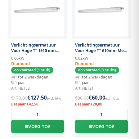
Verlichtingsarmatuur
Verlichtingsarmatuur
Voor Hoge T° 1510 mm
Voor Hoge T° 610mm Met
Met Led
Led
0.06kW
0.02kW
Diamond
Diamond
op voorraad (1 stuk)
op voorraad (3 stuks)
1 tot 2 werkdagen
1 tot 2 werkdagen
1 jaar
1 jaar
Art: HET52
Art: HET21
€127,50
€60,00
€170,00
€80,00
excl. btw
excl. btw
Bespaar €42,50
Bespaar €20,00
VOEG TOE
VOEG TOE