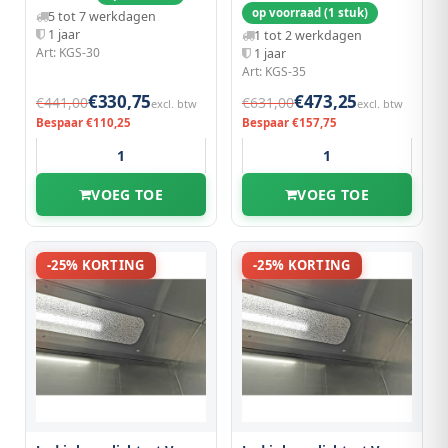
op voorraad (1 stuk)
5 tot 7 werkdagen
1 jaar
1 tot 2 werkdagen
Art: KGS-30
1 jaar
Art: KGS-35
€330,75
€473,25
€441,00
€631,00
excl. btw
excl. btw
Bespaar €110,25
Bespaar €157,75
VOEG TOE
VOEG TOE
-25% KORTING
-25% KORTING