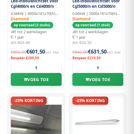
Led-inbouwlichtset Voor
Led-inbouwlichtset Voor
Cgl4000/n en Csl4000/n
Cgl5000/n en Csl5000/n
0.06kW | 4000x181x70(h)mm
0.06kW | 5000x181x70(h)mm
Diamond
Diamond
op voorraad (3 stuks)
op voorraad (1 stuk)
1 tot 2 werkdagen
1 tot 2 werkdagen
1 jaar
1 jaar
Art: KGS-40
Art: KGS-50
€601,50
€631,50
€802,00
€842,00
excl. btw
excl. btw
Bespaar €200,50
Bespaar €210,50
VOEG TOE
VOEG TOE
-25% KORTING
-25% KORTING