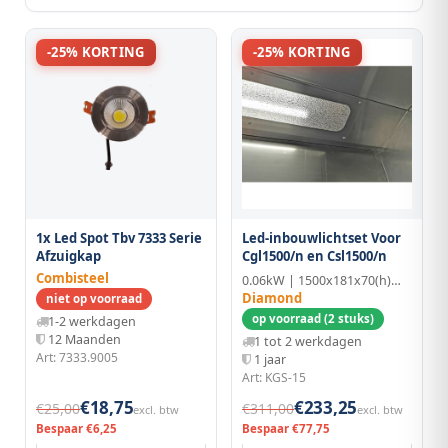
-25% KORTING
-25% KORTING
1x Led Spot Tbv 7333 Serie
Led-inbouwlichtset Voor
Afzuigkap
Cgl1500/n en Csl1500/n
Combisteel
0.06kW | 1500x181x70(h)mm
Diamond
niet op voorraad
op voorraad (2 stuks)
1-2 werkdagen
12 Maanden
1 tot 2 werkdagen
Art: 7333.9005
1 jaar
Art: KGS-15
€18,75
€233,25
€25,00
€311,00
excl. btw
excl. btw
Bespaar €6,25
Bespaar €77,75