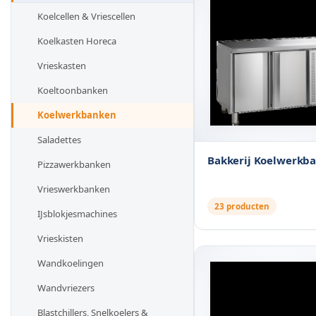
Koelcellen & Vriescellen
Koelkasten Horeca
Vrieskasten
Koeltoonbanken
Koelwerkbanken
Saladettes
Bakkerij Koelwerkb
Pizzawerkbanken
Vrieswerkbanken
23 producten
IJsblokjesmachines
Vrieskisten
Wandkoelingen
Wandvriezers
Blastchillers, Snelkoelers &