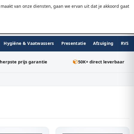
9.7/10
WebwinkelKeur
Gratis verzending v.a. €75
maakt van onze diensten, gaan we ervan uit dat je akkoord gaat
★★★★★
Inloggen
BESTELLEN
0
Hygiëne & Vaatwassers
Presentatie
Afzuiging
RVS
herpste prijs garantie
50K+ direct leverbaar