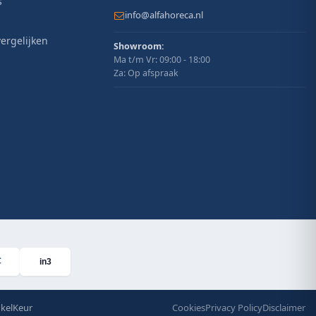
s
info@alfahoreca.nl
ergelijken
Showroom:
Ma t/m Vr: 09:00 - 18:00
Za: Op afspraak
in3
kelKeur
Cookies
Privacy Policy
Disclaimer