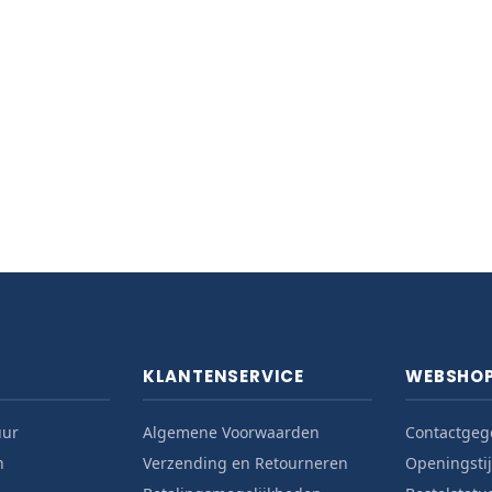
KLANTENSERVICE
WEBSHO
uur
Algemene Voorwaarden
Contactgeg
n
Verzending en Retourneren
Openingsti