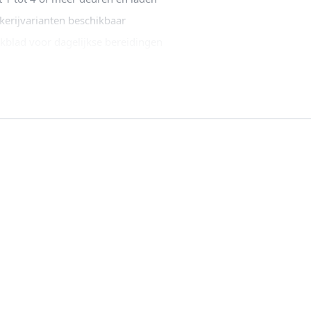
kerijvarianten beschikbaar
blad voor dagelijkse bereidingen
sende toebehoren
t gekoelde ingrediënten binnen handbereik; bekijk het aanbod.