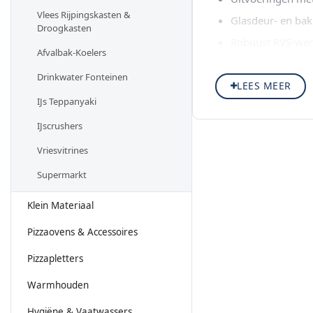
Vlees Rijpingskasten &
Glasdeur- en bak
Droogkasten
Robuust RVS-werk
Afvalbak-Koelers
Inclusief bijpas
Drinkwater Fonteinen
LEES MEER
Werk efficiënter me
IJs Teppanyaki
IJscrushers
Vriesvitrines
Supermarkt
Klein Materiaal
Pizzaovens & Accessoires
Pizzapletters
Warmhouden
Hygiëne & Vaatwassers