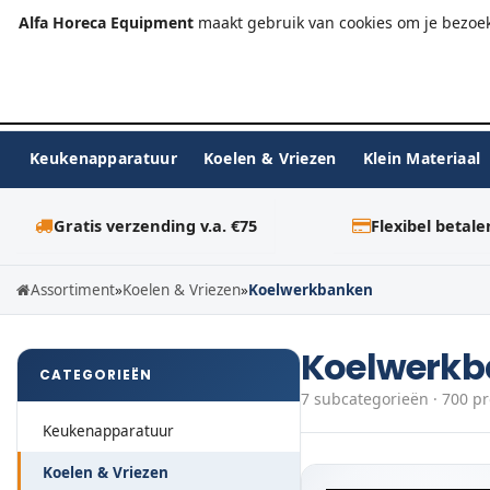
+31 (0)23-576 9984
info@alfahoreca.nl
Ma-Vr 09:00
Alfa Horeca Equipment
maakt gebruik van cookies om je bezoek
Keukenapparatuur
Koelen & Vriezen
Klein Materiaal
Gratis verzending v.a. €75
Flexibel betale
Assortiment
»
Koelen & Vriezen
»
Koelwerkbanken
Koelwerkb
CATEGORIEËN
7 subcategorieën · 700 p
Keukenapparatuur
Koelen & Vriezen