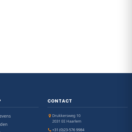
P
CONTACT
Drukkersweg 10
evens
2031 EE Haarlem
jden
+31 (0)23-576 9984