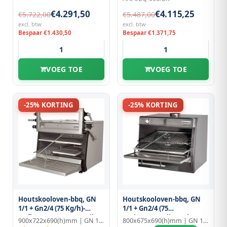
€4.291,50
€4.115,25
€5.722,00
€5.487,00
excl. btw
excl. btw
Bespaar €1.430,50
Bespaar €1.371,75
VOEG TOE
VOEG TOE
-25% KORTING
-25% KORTING
Houtskooloven-bbq, GN
Houtskooloven-bbq, GN
1/1 + Gn2/4 (75 Kg/h)-
1/1 + Gn2/4 (75
Hefbare Deur/roestvrij
Kg/h)/roestvrij Staal
900x722x690(h)mm | GN 1/1
800x675x690(h)mm | GN 1/1
Staal