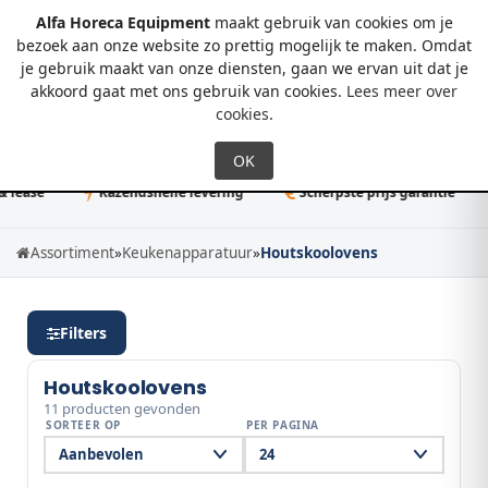
Alfa Horeca Equipment
maakt gebruik van cookies om je
bezoek aan onze website zo prettig mogelijk te maken. Omdat
je gebruik maakt van onze diensten, gaan we ervan uit dat je
0
akkoord gaat met ons gebruik van cookies.
Lees meer over
cookies
.
ase
Razendsnelle levering
Scherpste prijs garantie
5
Assortiment
»
Keukenapparatuur
»
Houtskoolovens
Filters
Houtskoolovens
11 producten gevonden
SORTEER OP
PER PAGINA