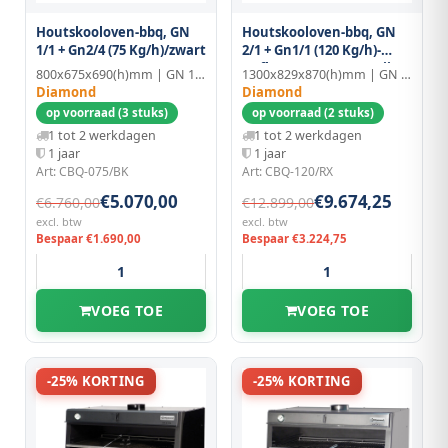
Houtskooloven-bbq, GN
Houtskooloven-bbq, GN
1/1 + Gn2/4 (75 Kg/h)/zwart
2/1 + Gn1/1 (120 Kg/h)-
Hefbare Deur/roestvrij
800x675x690(h)mm | GN 1/1
1300x829x870(h)mm | GN 2/1
Staal
Diamond
Diamond
op voorraad (3 stuks)
op voorraad (2 stuks)
1 tot 2 werkdagen
1 tot 2 werkdagen
1 jaar
1 jaar
Art: CBQ-075/BK
Art: CBQ-120/RX
€5.070,00
€9.674,25
€6.760,00
€12.899,00
excl. btw
excl. btw
Bespaar €1.690,00
Bespaar €3.224,75
VOEG TOE
VOEG TOE
-25% KORTING
-25% KORTING