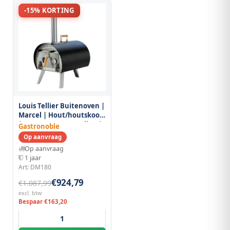
-15% KORTING
Louis Tellier Buitenoven |
Marcel | Hout/houtskool
| Temperatuurregeling |
Gastronoble
440x755x920(h)mm
Op aanvraag
Op aanvraag
1 jaar
Art: DM180
€924,79
€1.087,99
excl. btw
Bespaar €163,20