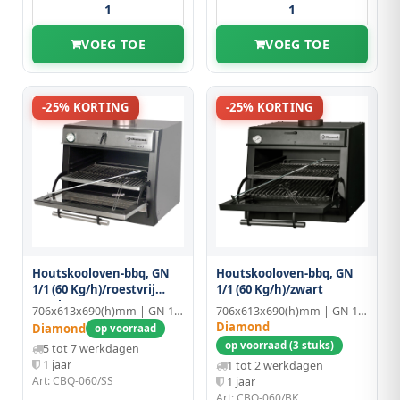
VOEG TOE
VOEG TOE
-25% KORTING
-25% KORTING
Houtskooloven-bbq, GN
Houtskooloven-bbq, GN
1/1 (60 Kg/h)/roestvrij
1/1 (60 Kg/h)/zwart
Staal
706x613x690(h)mm | GN 1/1
706x613x690(h)mm | GN 1/1
Diamond
Diamond
op voorraad
op voorraad (3 stuks)
5 tot 7 werkdagen
1 jaar
1 tot 2 werkdagen
Art: CBQ-060/SS
1 jaar
Art: CBQ-060/BK