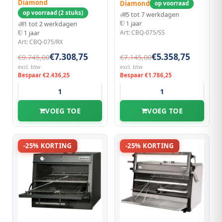
Diamond
Diamond
op voorraad
op voorraad (2 stuks)
5 tot 7 werkdagen
1 jaar
1 tot 2 werkdagen
Art: CBQ-075/SS
1 jaar
Art: CBQ-075/RX
€7.308,75
€5.358,75
€9.745,00
€7.145,00
excl. btw
excl. btw
Bespaar €2.436,25
Bespaar €1.786,25
VOEG TOE
VOEG TOE
-25% KORTING
-25% KORTING