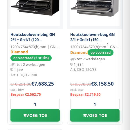
Houtskooloven-bbq, GN
Houtskooloven-bbq, GN
2/1 + Gn1/1 (120
2/1 + Gn1/1 (150
Kg/h)/zwart
Kg/h)/roestvrij Staal
1200x784x870(h)mm | GN 1/1
1200x784x870(h)mm | GN 2/1
Diamond
Diamond
op voorraad
op voorraad (5 stuks)
5 tot 7 werkdagen
1 jaar
1 tot 2 werkdagen
Art: CBQ-120/SS
1 jaar
Art: CBQ-120/BK
€7.688,25
€8.158,50
€10.251,00
€10.878,00
excl. btw
excl. btw
Bespaar €2.562,75
Bespaar €2.719,50
VOEG TOE
VOEG TOE