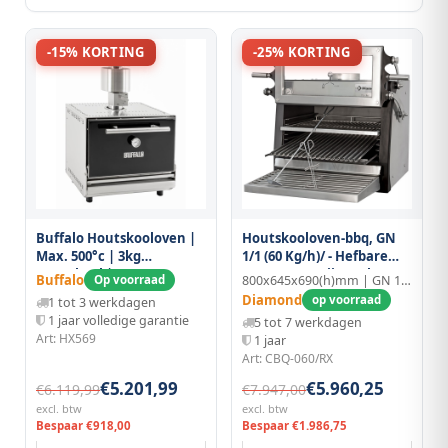
-15% KORTING
-25% KORTING
Buffalo Houtskooloven |
Houtskooloven-bbq, GN
Max. 500°c | 3kg
1/1 (60 Kg/h)/ - Hefbare
Houtskool |
Deur/roestvrij Staal
Buffalo
Op voorraad
800x645x690(h)mm | GN 1/1
740x575x670(h)mm
Diamond
op voorraad
1 tot 3 werkdagen
1 jaar volledige garantie
5 tot 7 werkdagen
Art: HX569
1 jaar
Art: CBQ-060/RX
€5.201,99
€5.960,25
€6.119,99
€7.947,00
excl. btw
excl. btw
Bespaar €918,00
Bespaar €1.986,75