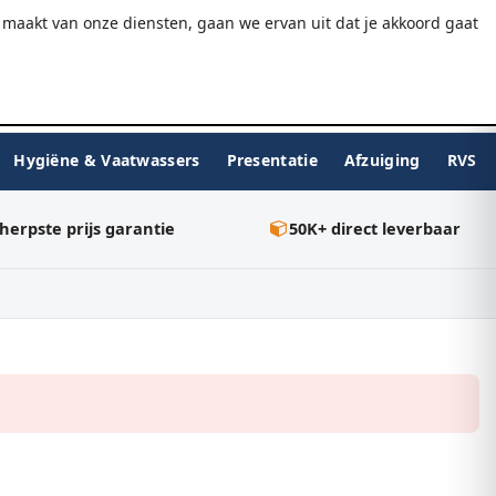
9.7/10
WebwinkelKeur
Gratis verzending v.a. €75
maakt van onze diensten, gaan we ervan uit dat je akkoord gaat
★★★★★
Inloggen
BESTELLEN
0
Hygiëne & Vaatwassers
Presentatie
Afzuiging
RVS
herpste prijs garantie
50K+ direct leverbaar