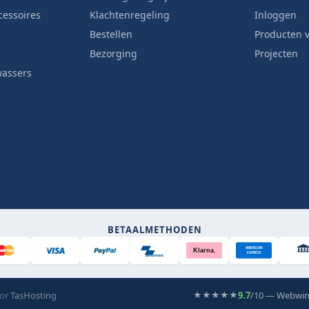
cessoires
Klachtenregeling
Inloggen
Bestellen
Producten v
Bezorging
Projecten
wassers
BETAALMETHODEN
AMERICAN
Klarna.
EXPRESS
Bancontact
oor
TasHosting
9.7
/10 — Webwin
★★★★★