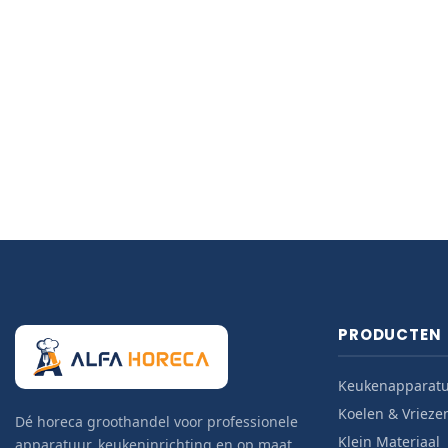
PRODUCTEN
Keukenapparat
Koelen & Vrieze
Dé horeca groothandel voor professionele
Klein Materiaal
apparatuur, keukeninrichting en op maat