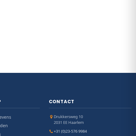
P
CONTACT
Drukkersweg 10
evens
2031 EE Haarlem
jden
+31 (0)23-576 9984
s