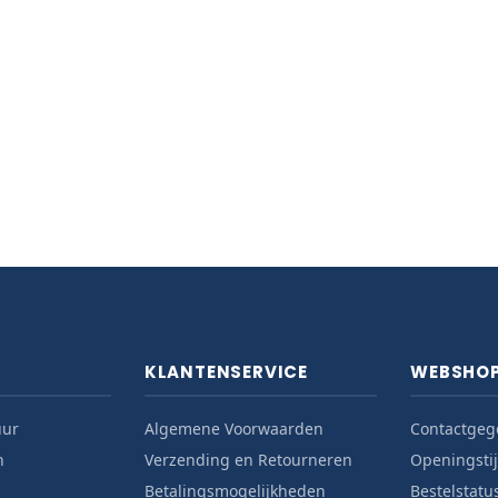
KLANTENSERVICE
WEBSHO
uur
Algemene Voorwaarden
Contactgeg
n
Verzending en Retourneren
Openingsti
Betalingsmogelijkheden
Bestelstatu