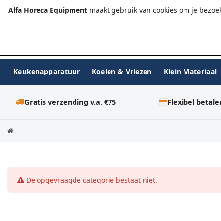
+31 (0)23-576 9984
info@alfahoreca.nl
Ma-Vr 09:00
Alfa Horeca Equipment
maakt gebruik van cookies om je bezoek
Keukenapparatuur
Koelen & Vriezen
Klein Materiaal
Gratis verzending v.a. €75
Flexibel betale
De opgevraagde categorie bestaat niet.