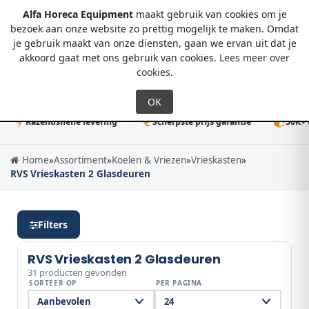
Alfa Horeca Equipment
maakt gebruik van cookies om je
bezoek aan onze website zo prettig mogelijk te maken. Omdat
je gebruik maakt van onze diensten, gaan we ervan uit dat je
0
akkoord gaat met ons gebruik van cookies.
Lees meer over
cookies
.
zendsnelle levering
Scherpste prijs garantie
50K+ direct l
Home
»
Assortiment
»
Koelen & Vriezen
»
Vrieskasten
»
RVS Vrieskasten 2 Glasdeuren
Filters
RVS Vrieskasten 2 Glasdeuren
31 producten gevonden
SORTEER OP
PER PAGINA