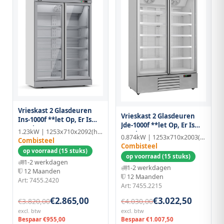
Vrieskast 2 Glasdeuren
Vrieskast 2 Glasdeuren
Ins-1000f **let Op, Er Is
Jde-1000f **let Op, Er Is
Sprake Van Een Hogere
1.23kW | 1253x710x2092(h)mm | Aluminium
Sprake Van Een Hogere
Inschakelstroom
0.874kW | 1253x710x2003(h)mm | Aluminium
Combisteel
Inschakelstroom
Combisteel
Waardoor Een Automaat
op voorraad (15 stuks)
Waardoor Een Automaat
Met C Karakteristiek
op voorraad (15 stuks)
Met C Karakteristiek
1-2 werkdagen
Noodzakelijk Is.**
1-2 werkdagen
Noodzakelijk Is.**
12 Maanden
12 Maanden
Art: 7455.2420
Art: 7455.2215
€2.865,00
€3.022,50
€3.820,00
€4.030,00
excl. btw
excl. btw
Bespaar €955,00
Bespaar €1.007,50