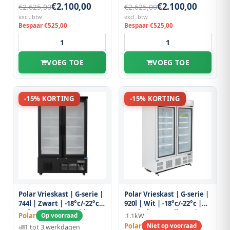
€2.100,00
€2.100,00
€2.625,00
€2.625,00
excl. btw
excl. btw
Bespaar €525,00
Bespaar €525,00
VOEG TOE
VOEG TOE
-15% KORTING
-15% KORTING
Polar Vrieskast | G-serie |
Polar Vrieskast | G-serie |
744l | Zwart | -18°c/-22°c |
920l | Wit | -18°c/-22°c |
Geforceerd | Draaideuren
Statisch + Ventilator |
Polar
Op voorraad
.1.1kW
| Wielen (geremd) | Rgb
Draaideuren | Wielen |
Polar
Niet op voorraad
1 tot 3 werkdagen