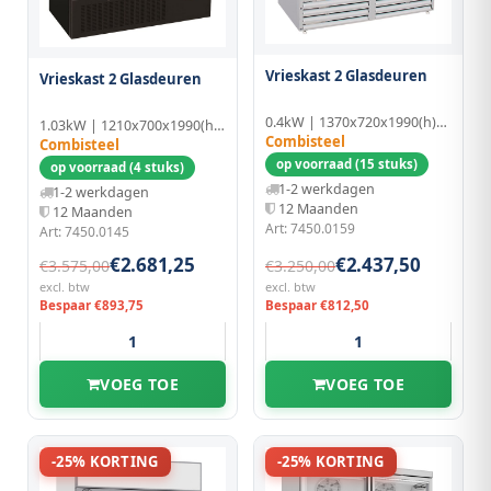
Vrieskast 2 Glasdeuren
Vrieskast 2 Glasdeuren
0.4kW | 1370x720x1990(h)mm
1.03kW | 1210x700x1990(h)mm | Aluminium
Combisteel
Combisteel
op voorraad (15 stuks)
op voorraad (4 stuks)
1-2 werkdagen
1-2 werkdagen
12 Maanden
12 Maanden
Art: 7450.0159
Art: 7450.0145
€2.681,25
€2.437,50
€3.575,00
€3.250,00
excl. btw
excl. btw
Bespaar €893,75
Bespaar €812,50
VOEG TOE
VOEG TOE
-25% KORTING
-25% KORTING