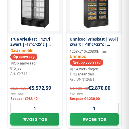
True Vrieskast | 1217l |
Unnicool Vrieskast | 985l |
Zwart | -17°c/-25°c |
Zwart | -18°c/-22°c |
Geforceerd | Draaideuren
Geforceerd | Draaideuren
Gastronoble
1253x710x2030(h)mm
| 1197x759x1998(h)mm
| Wielen |
Unninox
Op aanvraag
1253x710x2030(h)mm
Niet op voorraad
Op aanvraag
5 jaar
2-4 werkdagen
Art: CX714
12 Maanden
Art: UNN126BT
€5.572,59
€2.870,00
€6.555,99
€4.100,00
excl. btw
excl. btw
Bespaar €983,40
Bespaar €1.230,00
VOEG TOE
VOEG TOE