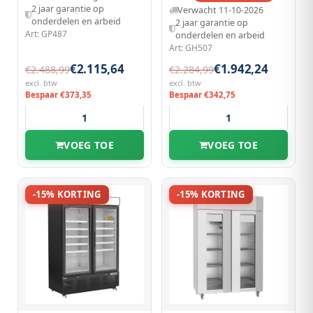
Led |
1370x720x2022(h)mm
2 jaar garantie op
Verwacht 11-10-2026
1220x764x1963(h)mm
onderdelen en arbeid
2 jaar garantie op
Art: GP487
onderdelen en arbeid
Art: GH507
€2.115,64
€1.942,24
€2.488,99
€2.284,99
excl. btw
excl. btw
Bespaar €373,35
Bespaar €342,75
VOEG TOE
VOEG TOE
-15% KORTING
-15% KORTING