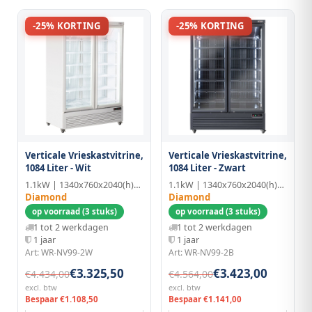
-25% KORTING
-25% KORTING
Verticale Vrieskastvitrine,
Verticale Vrieskastvitrine,
1084 Liter - Wit
1084 Liter - Zwart
1.1kW | 1340x760x2040(h)mm
1.1kW | 1340x760x2040(h)mm
Diamond
Diamond
op voorraad (3 stuks)
op voorraad (3 stuks)
1 tot 2 werkdagen
1 tot 2 werkdagen
1 jaar
1 jaar
Art: WR-NV99-2W
Art: WR-NV99-2B
€3.325,50
€3.423,00
€4.434,00
€4.564,00
excl. btw
excl. btw
Bespaar €1.108,50
Bespaar €1.141,00