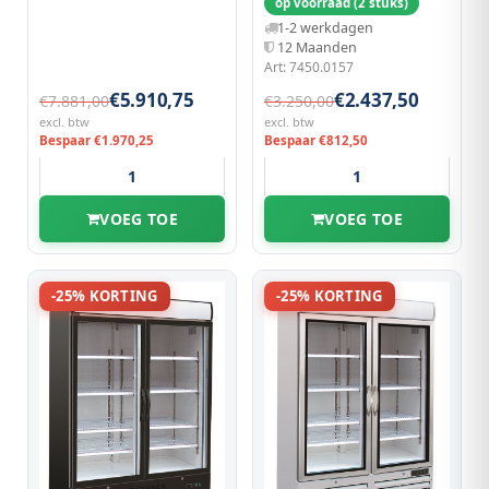
op voorraad (2 stuks)
1-2 werkdagen
12 Maanden
Art: 7450.0157
€5.910,75
€2.437,50
€7.881,00
€3.250,00
excl. btw
excl. btw
Bespaar €1.970,25
Bespaar €812,50
VOEG TOE
VOEG TOE
-25% KORTING
-25% KORTING