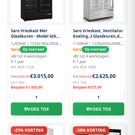
Saro Vrieskast Met
Saro Vrieskast, Ventilator
Glasdeuren - Model Gtk
Koeling, 2 Glasdeuren,d
930 Pro
800
1.205kW | 1253x760x2003(h)mm | Aluminium
1.100kW | 1220x693x2008(h)mm | Geëmailleerd/Kunststof
Saro
Saro
Op voorraad
Op voorraad
2 tot 4 werkdagen
2 tot 4 werkdagen
1 jaar
1 jaar
Art: 453-1124
Art: 453-1009
€3.015,00
€2.625,00
€4.020,00
€3.500,00
excl. btw
excl. btw
Bespaar €1.005,00
Bespaar €875,00
VOEG TOE
VOEG TOE
-25% KORTING
-20% KORTING