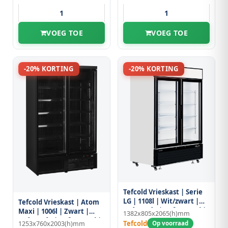
VOEG TOE
VOEG TOE
-20% KORTING
-20% KORTING
Tefcold Vrieskast | Serie
LG | 1108l | Wit/zwart |
Tefcold Vrieskast | Atom
-14°c/-25°c | Geforceerd |
Maxi | 1006l | Zwart |
1382x805x2065(h)mm
Draaideuren | Wielen |
-18°c/-22°c | Geforceerd |
Tefcold
Op voorraad
1253x760x2003(h)mm