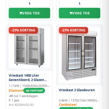
VOEG TOE
VOEG TOE
-25% KORTING
-25% KORTING
Vrieskast 1400 Liter
Geventileerd, 2 Glazen
Deuren GN 2/1
1.11kW | 1540x820x2025(h)mm | GN 2/1
Vrieskast 2 Glasdeuren
Diamond
op voorraad
5 tot 7 werkdagen
0.4kW | 1370x720x1990(h)mm | Aluminium
1 jaar
Combisteel
Art: AD2B/H2G-R2