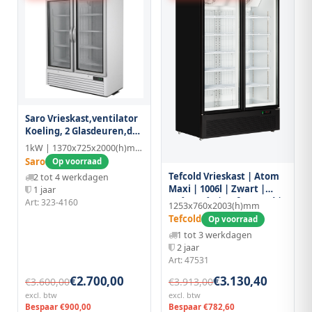
Saro Vrieskast,ventilator
Koeling, 2 Glasdeuren,d
920
1kW | 1370x725x2000(h)mm | Geëmailleerd
Saro
Op voorraad
Tefcold Vrieskast | Atom
2 tot 4 werkdagen
Maxi | 1006l | Zwart |
1 jaar
-18°c/-22°c | Geforceerd |
Art: 323-4160
1253x760x2003(h)mm
Draaideuren | Wielen
Tefcold
Op voorraad
(geremd) |
1 tot 3 werkdagen
1253x760x2003(h)mm
2 jaar
Art: 47531
€2.700,00
€3.130,40
€3.600,00
€3.913,00
excl. btw
excl. btw
Bespaar €900,00
Bespaar €782,60