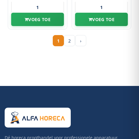
VOEG TOE
VOEG TOE
1
2
›
Dé horeca groothandel voor professionele apparatuur,