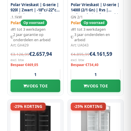
Polar Vrieskast | G-serie |
Polar Vrieskast | U-serie |
920l | Zwart | -18°c/-22°c |
1400l (2/1 Gn) | Rvs |
Statisch + Ventilator |
-10°c/-22°c | Geforceerd |
.1.1kW
GN 2/1
Draaideuren | Wielen |
Draaideuren | Wielen
Polar
Polar
Op voorraad
Op voorraad
1370x720x2022(h)mm
(geremd) |
1 tot 3 werkdagen
1 tot 3 werkdagen
1400x810x2150(h)mm
2 jaar garantie op
3 jaar onderdelen en
onderdelen en arbeid
arbeid
Art: GH429
Art: UA043
€2.657,94
€4.161,59
€3.126,99
€4.895,99
excl. btw
excl. btw
Bespaar €469,05
Bespaar €734,40
VOEG TOE
VOEG TOE
-25% KORTING
-25% KORTING