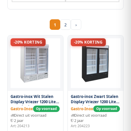
1
2
›
-20% KORTING
-20% KORTING
Gastro-inox Wit Stalen
Gastro-inox Zwart Stalen
Display Vriezer 1200 Liter
Display Vriezer 1200 Liter
Met Glasdeuren,
Met Glasdeuren,
Gastro-Inox
Gastro-Inox
Op voorraad
Op voorraad
Geforceerd Gekoeld
Geforceerd Gekoeld
Direct uit voorraad
Direct uit voorraad
2 jaar
2 jaar
Art: 204213
Art: 204223