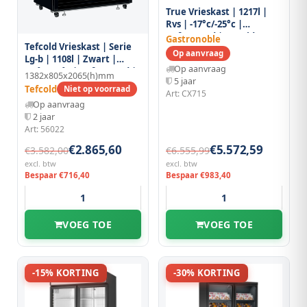
True Vrieskast | 1217l |
Rvs | -17°c/-25°c |
Geforceerd | Draaideuren
Gastronoble
Tefcold Vrieskast | Serie
| 1197x759x1998(h)mm
Op aanvraag
Lg-b | 1108l | Zwart |
Op aanvraag
-14°c/-25°c | Geforceerd |
1382x805x2065(h)mm
5 jaar
Draaideuren | Wielen |
Tefcold
Niet op voorraad
Art: CX715
1382x805x2065(h)mm
Op aanvraag
2 jaar
Art: 56022
€2.865,60
€5.572,59
€3.582,00
€6.555,99
excl. btw
excl. btw
Bespaar €716,40
Bespaar €983,40
VOEG TOE
VOEG TOE
-15% KORTING
-30% KORTING