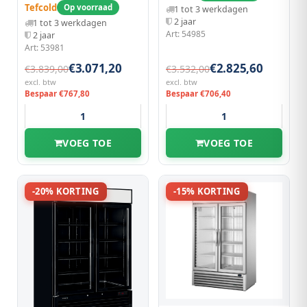
1382x805x2065(h)mm
Draaideuren | Wielen |
Tefcold
Op voorraad
1 tot 3 werkdagen
1253x760x2003(h)mm
2 jaar
1 tot 3 werkdagen
Art: 54985
2 jaar
Art: 53981
€3.071,20
€2.825,60
€3.839,00
€3.532,00
excl. btw
excl. btw
Bespaar €767,80
Bespaar €706,40
VOEG TOE
VOEG TOE
-20% KORTING
-15% KORTING