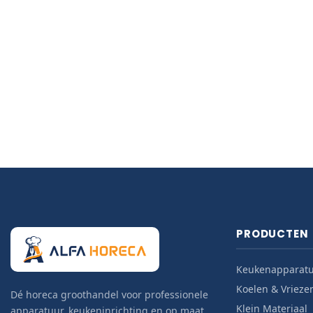
PRODUCTEN
Keukenapparat
Koelen & Vrieze
Dé horeca groothandel voor professionele
Klein Materiaal
apparatuur, keukeninrichting en op maat