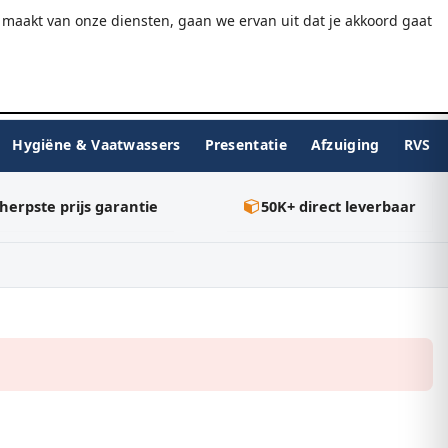
9.7/10
WebwinkelKeur
Gratis verzending v.a. €75
maakt van onze diensten, gaan we ervan uit dat je akkoord gaat
★★★★★
Inloggen
BESTELLEN
0
Hygiëne & Vaatwassers
Presentatie
Afzuiging
RVS
herpste prijs garantie
50K+ direct leverbaar