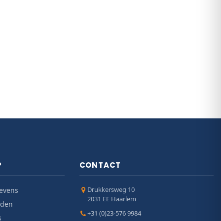
P
CONTACT
Drukkersweg 10
evens
2031 EE Haarlem
jden
+31 (0)23-576 9984
s