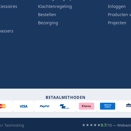
cessoires
Klachtenregeling
Inloggen
Bestellen
Producten v
Bezorging
Projecten
wassers
BETAALMETHODEN
AMERICAN
Klarna.
EXPRESS
Bancontact
oor
TasHosting
9.7
/10 — Webwin
★★★★★