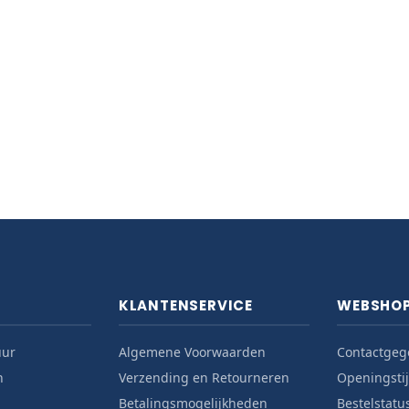
KLANTENSERVICE
WEBSHO
uur
Algemene Voorwaarden
Contactgeg
n
Verzending en Retourneren
Openingsti
Betalingsmogelijkheden
Bestelstatu