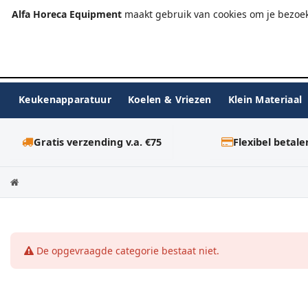
+31 (0)23-576 9984
info@alfahoreca.nl
Ma-Vr 09:00
Alfa Horeca Equipment
maakt gebruik van cookies om je bezoek
Keukenapparatuur
Koelen & Vriezen
Klein Materiaal
Gratis verzending v.a. €75
Flexibel betale
De opgevraagde categorie bestaat niet.