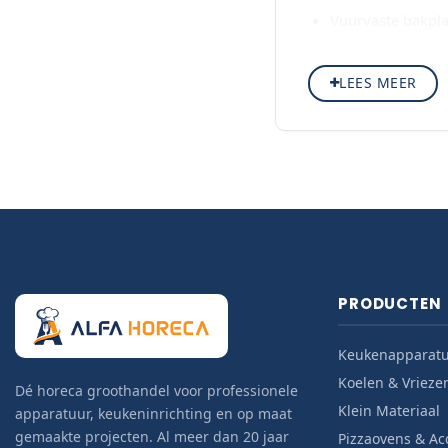
Vuurvaste bakpl
Hoge baktemperat
LEES MEER
Bak de perfecte piz
PRODUCTEN
Keukenapparat
Koelen & Vrieze
Dé horeca groothandel voor professionele
Klein Materiaal
apparatuur, keukeninrichting en op maat
gemaakte projecten. Al meer dan 20 jaar
Pizzaovens & Ac