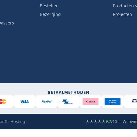
Bestellen
Producten v
Bezorging
Projecten
wassers
BETAALMETHODEN
AMERICAN
Klarna.
EXPRESS
Bancontact
oor
TasHosting
9.7
/10 — Webwin
★★★★★