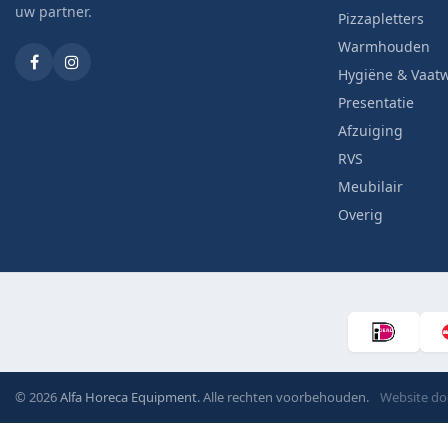
uw partner.
Pizzapletters
Warmhouden
Hygiëne & Vaat
Presentatie
Afzuiging
RVS
Meubilair
Overig
© 2026
Alfa Horeca Equipment
. Alle rechten voorbehouden.
Website d