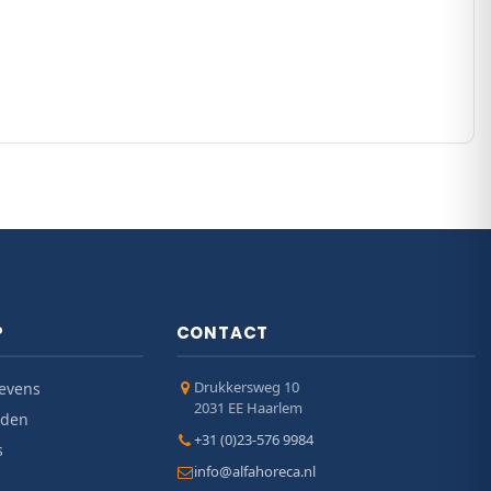
P
CONTACT
Drukkersweg 10
evens
2031 EE Haarlem
jden
+31 (0)23-576 9984
s
info@alfahoreca.nl