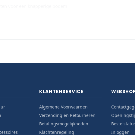
aten voor een knapperige bodem
uren voor een authentiek resultaat
za en ontdek het complete pizza-oven-assortiment.
KLANTENSERVICE
WEBSHO
uur
Algemene Voorwaarden
Contactgeg
n
Verzending en Retourneren
Openingsti
Betalingsmogelijkheden
Bestelstatu
cessoires
Klachtenregeling
Inloggen