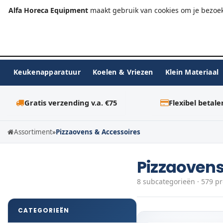
+31 (0)23-576 9984
info@alfahoreca.nl
Ma-Vr 09:00
Alfa Horeca Equipment
maakt gebruik van cookies om je bezoek
Keukenapparatuur
Koelen & Vriezen
Klein Materiaal
Gratis verzending v.a. €75
Flexibel betale
Assortiment
»
Pizzaovens & Accessoires
Pizzaovens
8 subcategorieën · 579 p
CATEGORIEËN