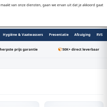
9.7/10
WebwinkelKeur
Gratis verzending v.a. €75
maakt van onze diensten, gaan we ervan uit dat je akkoord gaat
★★★★★
Inloggen
BESTELLEN
0
Hygiëne & Vaatwassers
Presentatie
Afzuiging
RVS
herpste prijs garantie
50K+ direct leverbaar